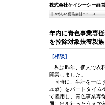
株式会社ケイシーシー経
年内に青色事業専従
を控除対象扶養親
［相談］
私は昨年、個人で衣料
開業しました。
同時に、生計を一にす
20歳）をパートタイム
て雇用し、青色事業専
届け出を行ったうえで