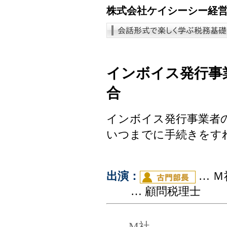
株式会社ケイシーシー経
インボイス発行事
合
インボイス発行事業者
いつまでに手続きをす
出演：
… 
… 顧問税理士
― M社 ―